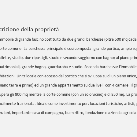
crizione della proprietà
mmobile di grande fascino costituito da due grandi barchesse (oltre 500 mq cada
orte comune. La barchessa principale è così composta: grande portico, ampio sog
oilette, studio, due ripostigli, studio e secondo soggiorno con bagno; al piano p
atrimoniali, grande bagno, guardaroba e studio. Seconda barchessa: l'immobile è
bitazioni. Un trilocale con accesso dal portico che si sviluppa su di un piano unico, 
piano terra e primo) ed un grande appartamento su due livelli con 4 camere. Il g
upera gli 800 mq mentre la corte comune (con un solo vicino) è di 850 mq. La pr
acilmente frazionata. Ideale come investimento per: locazioni turistiche, artisti, 
nziani, importante casa di campagna, buen ritiro, fondazione o azienda agricola