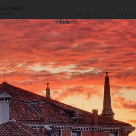
Acquistare
Affittare
< Indietro