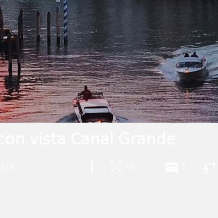
on vista Canal Grande
alia
|
86
2