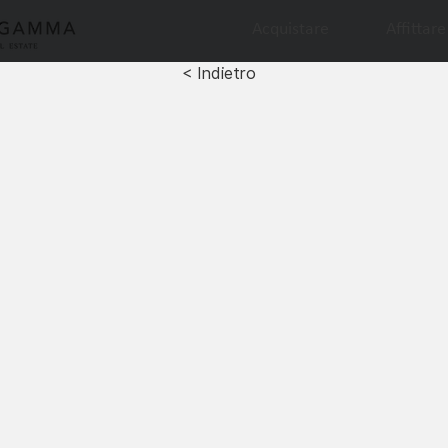
Acquistare
Affittare
< Indietro