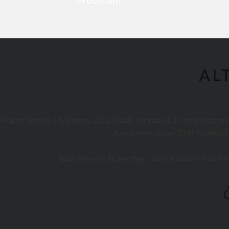
Précédent
égina Vittoria | S. Marco, 1812, 30100 Venezia VE |
info@altagam
Agenti Immobiliari 2197 CCIAA/VE 
Appartements de prestige - Case di Lusso - Palais Sto