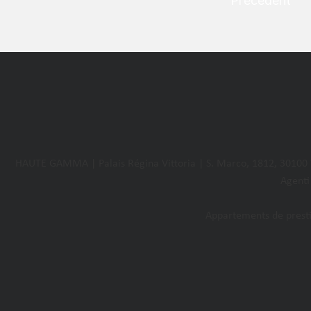
Précédent
HAUTE GAMMA | Palais Régina Vittoria | S. Marco, 1812, 30100
Agenti
Appartements de prestige