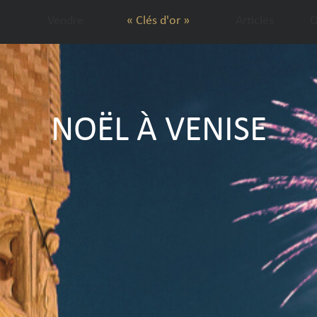
Vendre
« Clés d'or »
Articles
Q
NOËL À VENISE