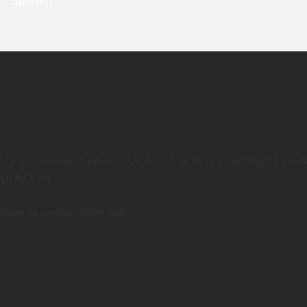
Suivant
 i.v. | La morue. Fiscale/P:IVA/C.C.I.A.A. di VE N. 03941550273 | Ruo
IDENCE
srl
.
litique de confidentialité Web