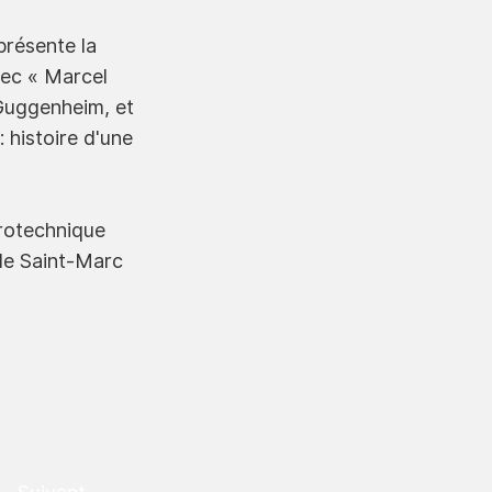
présente la
vec « Marcel
 Guggenheim, et
 histoire d'une
irotechnique
 de Saint-Marc