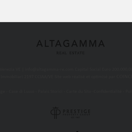
 Venezia VE |
info@altagamma-re.com
Capital Social Euro 200.000,00
COINC
 Immobiliari 2197 CCIAA/VE Site web réalisé et optimisé par
 - Case di Lusso - Palais Storici - Carte du Sito -Confidentialité - Po