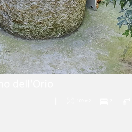
o dell'Orio
|
100 m2
2