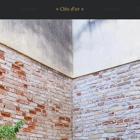
Vendre
« Clés d'or »
Articles
Q