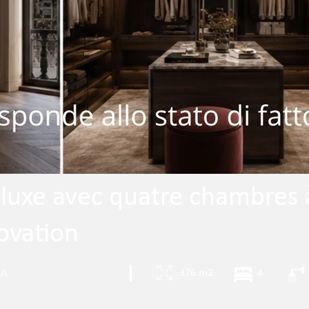
 luxe avec quatre chambres 
ovation
ia
|
376 m2
4