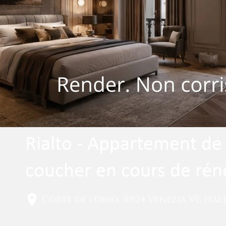
Rialto - Appartement de
coucher en cours de rén
Corte de l'Orso, 30124 Venezia VE, Ital