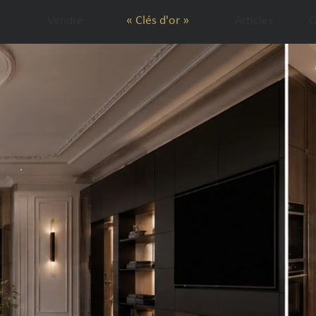
Vendre
« Clés d'or »
Articles
Q