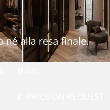
à
€
PRICE ON REQUEST
3