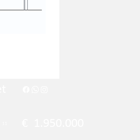
et
€
1.950.000
11