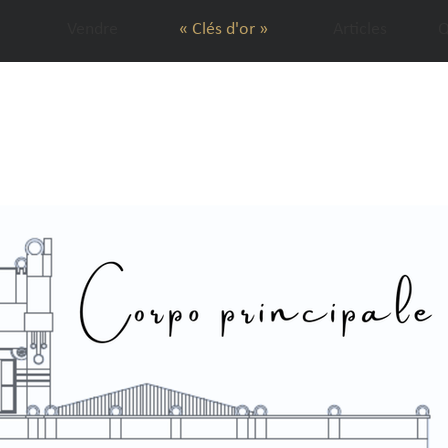
Vendre
« Clés d'or »
Articles
Q