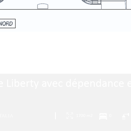
yle Liberty avec dépendance 
talia
|
1700 m2
0