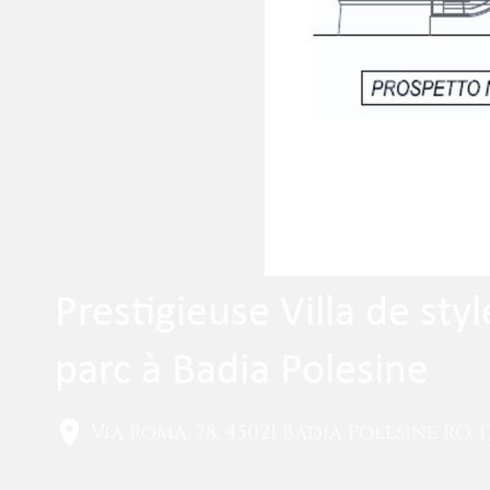
Prestigieuse Villa de st
parc à Badia Polesine
Via Roma, 78, 45021 Badia Polesine RO, I