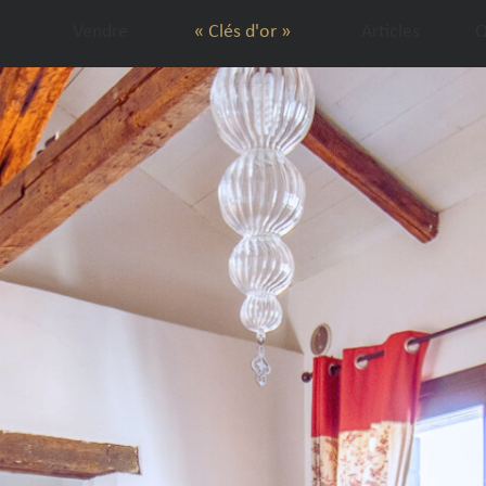
Vendre
« Clés d'or »
Articles
Q