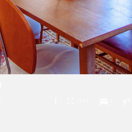
a
a
|
77 m2
2