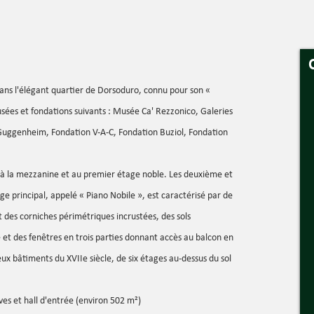
dans l'élégant quartier de Dorsoduro, connu pour son «
ées et fondations suivants : Musée Ca' Rezzonico, Galeries
Guggenheim, Fondation V-A-C, Fondation Buziol, Fondation
 à la mezzanine et au premier étage noble. Les deuxième et
ge principal, appelé « Piano Nobile », est caractérisé par de
t des corniches périmétriques incrustées, des sols
et des fenêtres en trois parties donnant accès au balcon en
x bâtiments du XVIIe siècle, de six étages au-dessus du sol
ves et hall d'entrée (environ 502 m²)