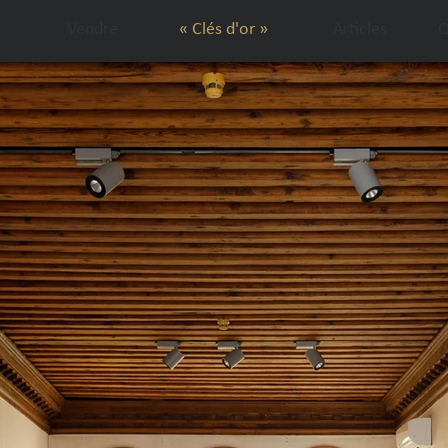
Vendre
« Clés d'or »
Articles
Q