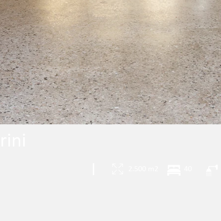
rini
|
2.500 m2
40