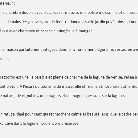
ntérieur :
ne chambre double avec placards sur mesure, une petite mezzanine et un bure
alle de bains design avec grande fenêtre donnant sur le jardin privé, ainsi qu’une
éjour avec cheminée et espace cuisine/salle à manger
ne maison parfaitement intégrée dans l’environnement lagunaire, restaurée ave
ocale.
azzorbo est une île paisible et pleine de charme de la lagune de Venise, reliée 
ont piéton. À l’écart du tourisme de masse, elle offre une atmosphère authenti
e nature, de vignobles, de potagers et de magnifiques vues sur la lagune.
n refuge idéal pour ceux qui recherchent calme et beauté, ainsi que le cadre pa
xclusive dans la lagune nord encore préservée.