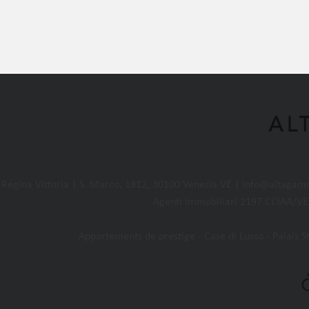
égina Vittoria | S. Marco, 1812, 30100 Venezia VE |
info@altagam
Agenti Immobiliari 2197 CCIAA/VE 
Appartements de prestige - Case di Lusso - Palais Sto