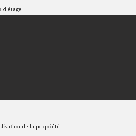
n d'étage
alisation de la propriété