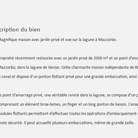
cription du bien
agnifique maison avec jardin privé et vue sur la lagune à Mazzorbo.
ropriété récemment restaurée avec un jardin privé de 2000 m² et un point d’amar
azzorbo, dans la lagune de Venise. Cette charmante maison indépendante de 80
e canal et dispose d’un ponton flottant privé pour une grande embarcation, ainsi 
e point d’amarrage privé, une véritable rareté dans la lagune, se compose d’un 
omprenant un élément brise-lames, un finger et un long ponton de liaison. L’ens
odules flottants permettant d’effectuer toutes les opérations d’embarquemen
oute sécurité. Il peut accueillir plusieurs embarcations, même de grande taille.